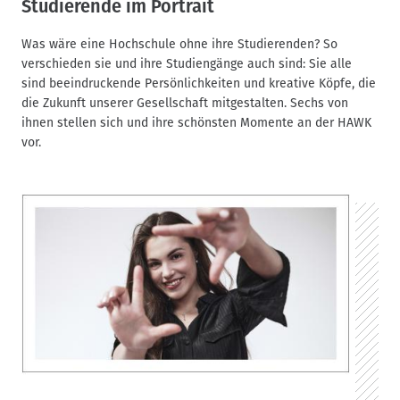
Studierende im Portrait
d
n
Was wäre eine Hochschule ohne ihre Studierenden? So
a
verschieden sie und ihre Studiengänge auch sind: Sie alle
v
sind beeindruckende Persönlichkeiten und kreative Köpfe, die
i
die Zukunft unserer Gesellschaft mitgestalten. Sechs von
g
ihnen stellen sich und ihre schönsten Momente an der HAWK
a
vor.
t
i
o
n