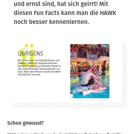
und ernst sind, hat sich geirrt! Mit
d
n
diesen Fun Facts kann man die HAWK
a
noch besser kennenlernen.
v
i
g
a
t
i
o
n
Schon gewusst?