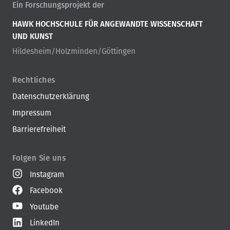
Ein Forschungsprojekt der
d
n
HAWK HOCHSCHULE FÜR ANGEWANDTE WISSENSCHAFT
a
UND KUNST
v
Hildesheim/Holzminden/Göttingen
i
g
a
Rechtliches
t
Datenschutzerklärung
i
Impressum
o
n
Barrierefreiheit
Folgen Sie uns
Instagram
Facebook
Youtube
LinkedIn