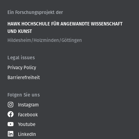
a
r
Ein Forschungsprojekt der
y
HAWK HOCHSCHULE FÜR ANGEWANDTE WISSENSCHAFT
t
UND KUNST
a
Hildesheim/Holzminden/Göttingen
b
s
Legal issues
Privacy Policy
Barrierefreiheit
Folgen Sie uns
Instagram
Facebook
Youtube
LinkedIn